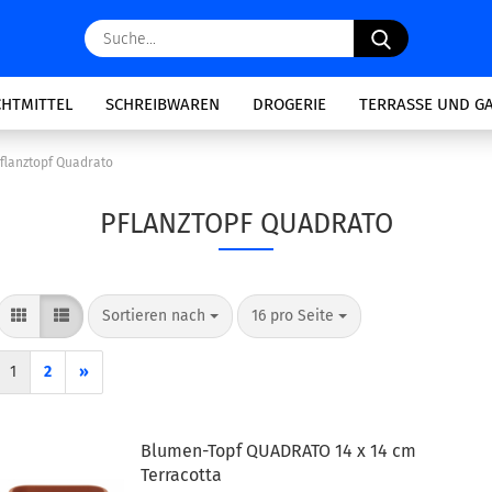
Suche...
CHTMITTEL
SCHREIBWAREN
DROGERIE
TERRASSE UND G
flanztopf Quadrato
PFLANZTOPF QUADRATO
Sortieren nach
pro Seite
Sortieren nach
16 pro Seite
1
2
»
Blumen-Topf QUADRATO 14 x 14 cm
Terracotta