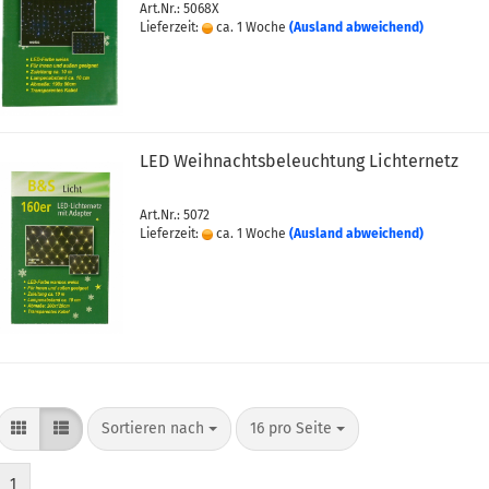
Art.Nr.: 5068X
Lieferzeit:
ca. 1 Woche
(Ausland abweichend)
LED Weihnachtsbeleuchtung Lichternetz
Art.Nr.: 5072
Lieferzeit:
ca. 1 Woche
(Ausland abweichend)
Sortieren nach
pro Seite
Sortieren nach
16 pro Seite
1