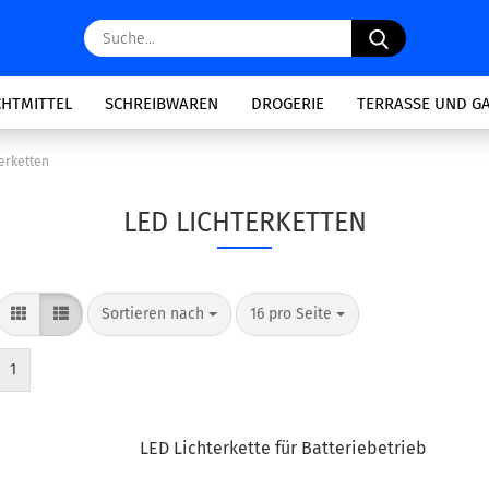
Suche...
CHTMITTEL
SCHREIBWAREN
DROGERIE
TERRASSE UND G
erketten
LED LICHTERKETTEN
Sortieren nach
pro Seite
Sortieren nach
16 pro Seite
1
LED Lichterkette für Batteriebetrieb