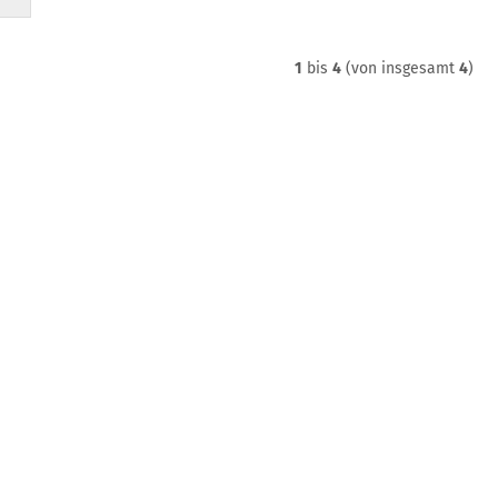
1
bis
4
(von insgesamt
4
)