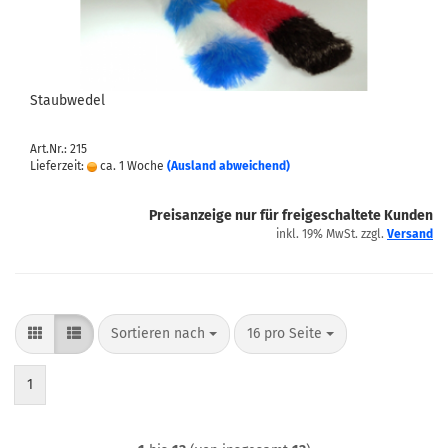
Staubwedel
Art.Nr.: 215
Lieferzeit:
ca. 1 Woche
(Ausland abweichend)
Preisanzeige nur für freigeschaltete Kunden
inkl. 19% MwSt. zzgl.
Versand
Sortieren nach
pro Seite
Sortieren nach
16 pro Seite
1