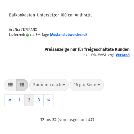
Balkonkasten-Untersetzer 100 cm Anthrazit
Art.Nr.: 717734ANX
Lieferzeit:
ca. 3-4 Tage
(Ausland abweichend)
Preisanzeige nur für freigeschaltete Kunden
inkl. 19% MwSt. zzgl.
Versand
Sortieren nach
pro Seite
Sortieren nach
16 pro Seite
«
1
2
3
»
17
bis
32
(von insgesamt
47
)